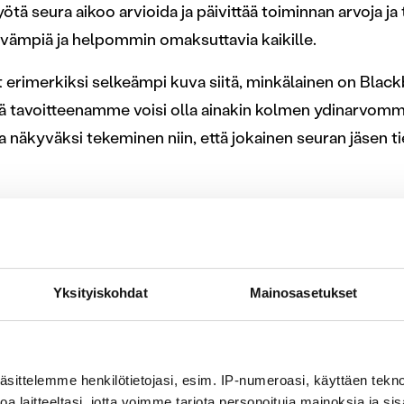
tä seura aikoo arvioida ja päivittää toiminnan arvoja ja t
yvämpiä ja helpommin omaksuttavia kaikille.
yt erimerkiksi selkeämpi kuva siitä, minkälainen on Black
ä tavoitteenamme voisi olla ainakin kolmen ydinarvom
a näkyväksi tekeminen niin, että jokainen seuran jäsen ti
oiminta näkyy seuran arjessa myös konkreettisina työka
a, kuten pelaajakyselyinä ja kehitystavoitteiden asetta
miten näitä toimintamalleja voidaan laajentaa koko seuran
ukisi kaikkia.
Yksityiskohdat
Mainosasetukset
laisille pelaajille ja valmentajill
äsittelemme henkilötietojasi, esim. IP-numeroasi, käyttäen teknol
a laitteeltasi, jotta voimme tarjota personoituja mainoksia ja sis