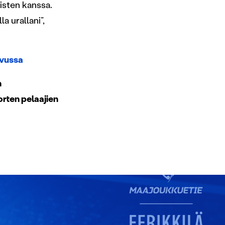
isten kanssa.
a urallani”,
svussa
n
rten pelaajien