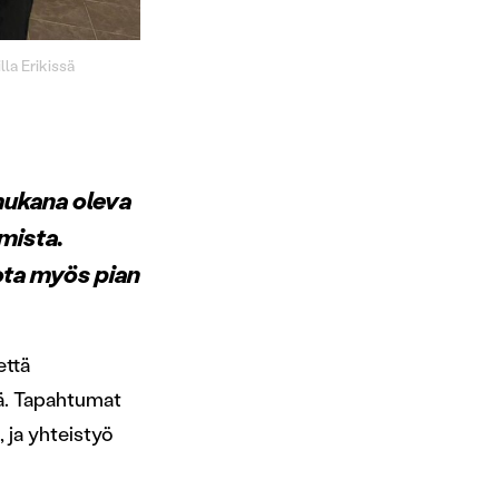
la Erikissä
mukana oleva
mista.
ota myös pian
että
tä. Tapahtumat
 ja yhteistyö