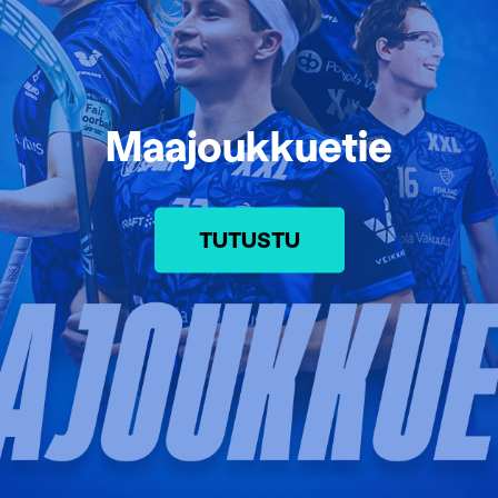
Maajoukkuetie
TUTUSTU