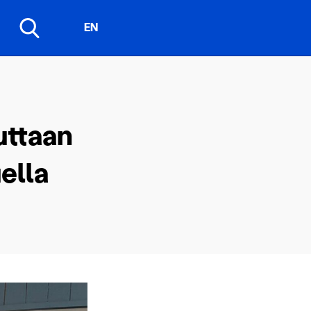
EN
uttaan
ella