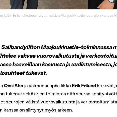
ho ja Eki Frilund kokoontuivat muiden Maajoukkuetie-seurojen kanssa Vil
a Salibandyliiton Maajoukkuetie-toiminnassa 
iittelee vahvaa vuorovaikutusta ja verkostoitu
assa haaveillaan kasvusta ja uudistumisesta, j
losuhteet tukevat.
ja
Ossi Aho
ja valmennuspäällikkö
Erik Frilund
kokevat, 
n tukenut sekä arjen toimintaa että seuran kehitystyö
et seurojen välistä vuorovaikutusta ja verkostoitumista,
n kanssa on siirtynyt myös arkeen.