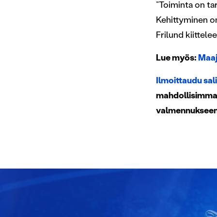
”Toiminta on ta
Kehittyminen on
Frilund kiittelee
Lue myös:
Maaj
Ilmoittaudu sal
mahdollisimman 
valmennukseen