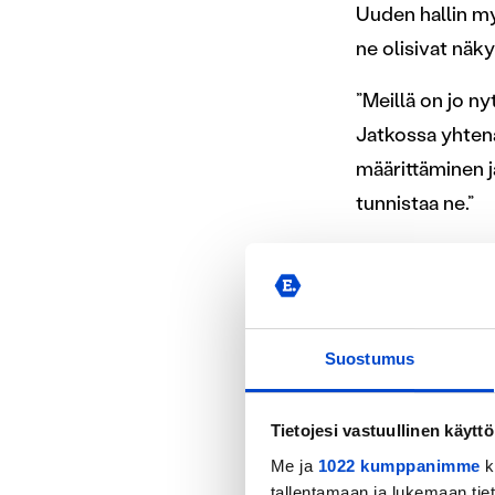
Uuden hallin myö
ne olisivat näk
”Meillä on jo n
Jatkossa yhten
määrittäminen j
tunnistaa ne.”
Maajoukkuetie-t
toimintamallein
pohditaan nyt, 
pelaajakehitys t
Suostumus
Tietojesi vastuullinen käyttö
Tilaa eri
Me ja
1022 kumppanimme
k
tallentamaan ja lukemaan tieto