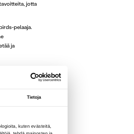
avoitteita, jotta
birds-pelaaja.
me
etää ja
luina ja
misena. Seurassa
 tasolle, jotta
Tietoja
e
ogioita, kuten evästeitä,
ältöjä, tehdä mainosten ja