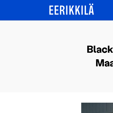
Black
Maa