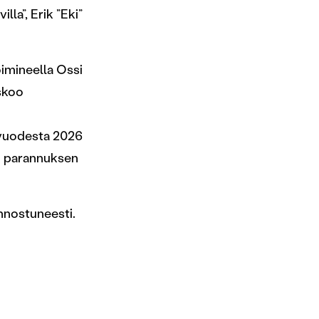
la”, Erik ”Eki”
imineella Ossi
uskoo
uvuodesta 2026
än parannuksen
nnostuneesti.