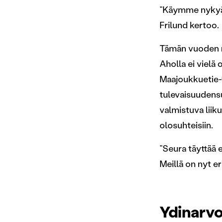
”Käymme nykyään
Frilund kertoo.
Tämän vuoden m
Aholla ei vielä
Maajoukkuetie-
tulevaisuudens
valmistuva liik
olosuhteisiin.
”Seura täyttää 
Meillä on nyt e
Ydinarvo