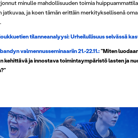
rjonnut minulle mahdollisuuden toimia huippuammattila
 jatkuvaa, ja koen tämän erittäin merkityksellisenä omall
.
oukkuetien tilanneanalyysi: Urheilullisuus selvässä ka
ibandyn valmennusseminaariin 21.-22.11.:
”Miten luodaa
kehittävä ja innostava toimintaympäristö lasten ja nuo
?”