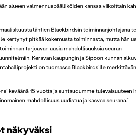
 alueen valmennuspäälliköiden kanssa viikoittain kahvil
aaliskuusta lähtien Blackbirdsin toiminnanjohtajana to
 ole kertynyt pitkää kokemusta toiminnasta, mutta hän 
toiminnan tarjoavan uusia mahdollisuuksia seuran
uunnitelmiin. Keravan kaupungin ja Sipoon kunnan alk
untahalliprojekti on tuomassa Blackbirdsille merkittäv
ensi keväänä 15 vuotta ja suhtaudumme tulevaisuuteen i
rinomainen mahdollisuus uudistua ja kasvaa seurana.”
t näkyväksi