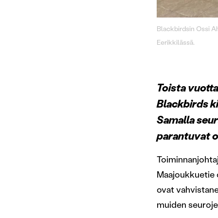
Blackbirdsin Ossi A
Eerikkilässä.
Toista vuott
Blackbirds k
Samalla seur
parantuvat o
Toiminnanjohta
Maajoukkuetie o
ovat vahvistane
muiden seuroje