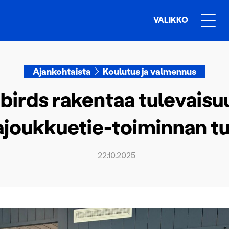
VALIKKO
Ajankohtaista
Koulutus ja valmennus
birds rakentaa tulevaisu
joukkuetie-toiminnan tu
22.10.2025