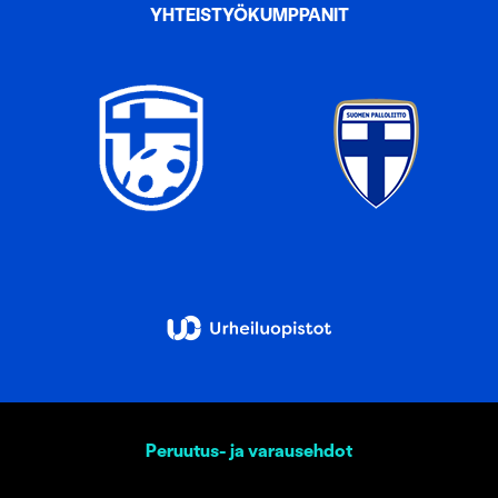
YHTEISTYÖKUMPPANIT
Peruutus- ja varausehdot