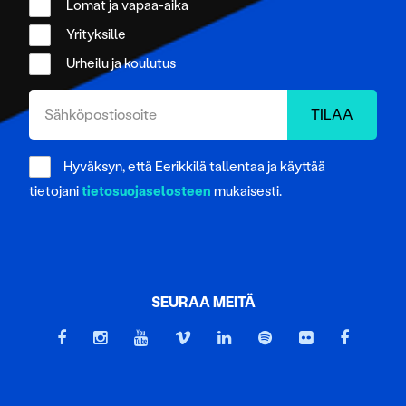
Lomat ja vapaa-aika
Yrityksille
Urheilu ja koulutus
Hyväksyn, että Eerikkilä tallentaa ja käyttää
tietojani
tietosuojaselosteen
mukaisesti.
SEURAA MEITÄ