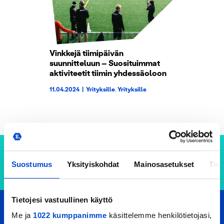
Vinkkejä tiimipäivän
suunnitteluun – Suosituimmat
aktiviteetit tiimin yhdessäoloon
11.04.2024
|
Yrityksille
,
Yrityksille
Suostumus
Yksityiskohdat
Mainosasetukset
Tiet
Tietojesi vastuullinen käyttö
Me ja
1022 kumppanimme
käsittelemme henkilötietojasi,
YHTEYSTIEDOT