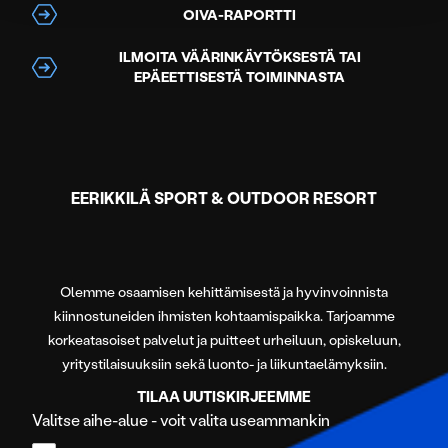
OIVA-RAPORTTI
Käytämme evästeitä tarjoamamme sisällön ja mainosten
räätälöimiseen, sosiaalisen median ominaisuuksien
ILMOITA VÄÄRINKÄYTÖKSESTÄ TAI
tukemiseen ja kävijämäärämme analysoimiseen. Lisäksi
EPÄEETTISESTÄ TOIMINNASTA
jaamme sosiaalisen median, mainosalan ja analytiikka-
alan kumppaneillemme tietoja siitä, miten käytät
sivustoamme. Kumppanimme voivat yhdistää näitä
tietoja muihin tietoihin, joita olet antanut heille tai joita on
kerätty, kun olet käyttänyt heidän palvelujaan.
EERIKKILÄ SPORT & OUTDOOR RESORT
Olemme osaamisen kehittämisestä ja hyvinvoinnista
kiinnostuneiden ihmisten kohtaamispaikka. Tarjoamme
korkeatasoiset palvelut ja puitteet urheiluun, opiskeluun,
yritystilaisuuksiin sekä luonto- ja liikuntaelämyksiin.
TILAA UUTISKIRJEEMME
Valitse aihe-alue - voit valita useammankin