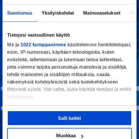
Podcast urheilusta ja
Suostumus
Yksityiskohdat
Mainosasetukset
Tiet
urheilijaksi
kasvamisesta
Tietojesi vastuullinen käyttö
Me ja
1022 kumppanimme
käsittelemme henkilötietojasi,
esim. IP-numeroasi, käyttäen teknologioita, kuten
KAIKKI JAKSOT
evästeitä, tallentamaan ja lukemaan tietoa laitteeltasi,
jotta voimme tarjota personoituja mainoksia ja sisältöjä,
tehdä mainosten ja sisältöjen mittauksia, saada
näkemyksiä kohdeyleisöstä sekä tuotekehitykseen
liittyvistä syistä. Voit valita, kuka käyttää tietojasi ja mihin
tarkoituksiin.
Jos sallit, haluamme myös tehdä seuraavia:
Salli kaikki
Kerätä tietoja maantieteellisestä sijainnistasi,
mahdollisesti muutaman metrin tarkkuudella
Tunnistaa laitteesi skannaamalla sen
Muokkaa