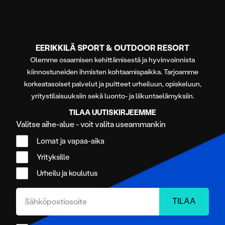
EERIKKILÄ SPORT & OUTDOOR RESORT
Olemme osaamisen kehittämisestä ja hyvinvoinnista
kiinnostuneiden ihmisten kohtaamispaikka. Tarjoamme
korkeatasoiset palvelut ja puitteet urheiluun, opiskeluun,
yritystilaisuuksiin sekä luonto- ja liikuntaelämyksiin.
TILAA UUTISKIRJEEMME
Valitse aihe-alue - voit valita useammankin
Lomat ja vapaa-aika
Yrityksille
Urheilu ja koulutus