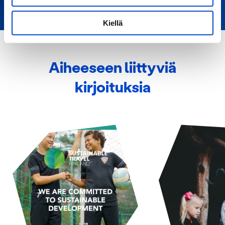
ominaispiirteitä aktiivisesti (sormenjäljen
muodostaminen)
Kiellä
Lue lisää siitä, miten henkilötietojasi käsitellään ja miten
voit määrittää asetuksesi
tiedot-osiossa
. Voit muuttaa
suostumustasi tai peruuttaa sen milloin vain
Aiheeseen liittyviä
evästeilmoituksessa.
kirjoituksia
Käytämme evästeitä tarjoamamme sisällön ja mainosten
räätälöimiseen, sosiaalisen median ominaisuuksien
tukemiseen ja kävijämäärämme analysoimiseen. Lisäksi
jaamme sosiaalisen median, mainosalan ja analytiikka-
alan kumppaneillemme tietoja siitä, miten käytät
sivustoamme. Kumppanimme voivat yhdistää näitä
tietoja muihin tietoihin, joita olet antanut heille tai joita on
kerätty, kun olet käyttänyt heidän palvelujaan.