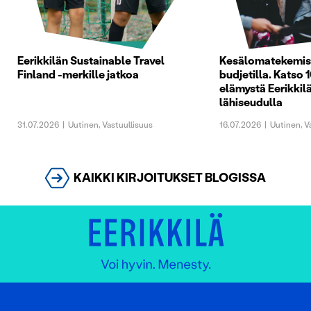
Eerikkilän Sustainable Travel
Kesälomatekemist
Finland -merkille jatkoa
budjetilla. Katso 1
elämystä Eerikkilä
lähiseudulla
31.07.2026
|
Uutinen
,
Vastuullisuus
16.07.2026
|
Uutinen
,
V
KAIKKI KIRJOITUKSET BLOGISSA