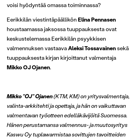
voisi hyödyntää omassa toiminnassa​?
Eerikkilän viestintäpäällikön
Elina Pennasen
houstaamassa jaksossa tuuppauksesta ovat
keskustelemassa Eerikkilän psyykkisen
valmennuksen vastaava
Aleksi Tossavainen
sekä
tuuppauksesta kirjan kirjoittanut valmentaja
Mikko OJ Ojanen
.
Mikko ”OJ” Ojanen
(KTM, KM) on yritysvalmentaja,
valinta-arkkitehti ja opettaja, ja hän on vaikuttavan
valmentavan työotteen edelläkävijöitä Suomessa.
Hänen perustamansa valmennus- ja muutosyritys
Kaswu Oy tuplawarmistaa sovittujen tavoitteiden