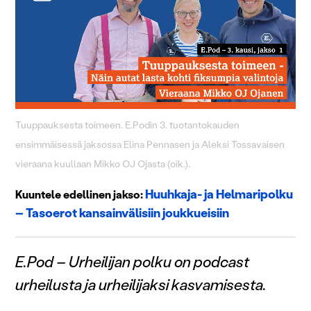
Tuuppauksesta toimeen. E.Podin 3. tuotantokauden
ensimmäisessä jaksossa Elina Pennasen ja Aleksi Tossavaisen
vieraana kuullaan Mikko OJ Ojasta (oik.).
Huuhkaja- ja Helmaripolku
Kuuntele edellinen jakso:
– Tasoerot kansainvälisiin joukkueisiin
E.Pod – Urheilijan polku on podcast
urheilusta ja urheilijaksi kasvamisesta.