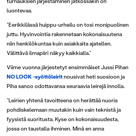
turnauksien järjestäminen jatkossakin on
luontevaa.
”Eerikkilässä huippu-urheilu on tosi monipuolinen
juttu. Hyvinvointia rakennetaan kokonaisuutena
niin henkilökuntaa kuin asiakkaita ajatellen.
Välittävä ilmapiiri näkyy kaikkialla.”
Viime vuonna järjestetyt ensimmäiset Jussi Pihan
NO LOOK -syöttöleirit
nousivat heti suosioon ja
Piha sanoo odottavansa seuraavia leirejä innolla.
”Leirien yhtenä tavoitteena on herättää nuoria
pohdiskelemaan muutakin kuin vain teknistä ja
fyysistä suoritusta. Kyse on kokonaisuudesta,
jossa on taustalla ihminen. Minä en anna