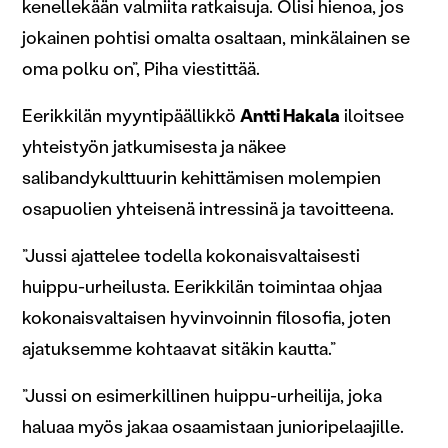
kenellekään valmiita ratkaisuja. Olisi hienoa, jos
jokainen pohtisi omalta osaltaan, minkälainen se
oma polku on”, Piha viestittää.
Eerikkilän myyntipäällikkö
Antti Hakala
iloitsee
yhteistyön jatkumisesta ja näkee
salibandykulttuurin kehittämisen molempien
osapuolien yhteisenä intressinä ja tavoitteena.
”Jussi ajattelee todella kokonaisvaltaisesti
huippu-urheilusta. Eerikkilän toimintaa ohjaa
kokonaisvaltaisen hyvinvoinnin filosofia, joten
ajatuksemme kohtaavat sitäkin kautta.”
”Jussi on esimerkillinen huippu-urheilija, joka
haluaa myös jakaa osaamistaan junioripelaajille.