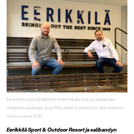
Eerikkilän myyntipäällikkö Antti Hakala (vas.) ja salibandyn
maajoukkuepelaaja Jussi Piha sopivat yhteistyön jatkumisesta
myös vuonna 2021.
Eerikkilä Sport & Outdoor Resort ja salibandyn