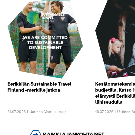
Eerikkilän Sustainable Travel
Kesälomatekemist
Finland -merkille jatkoa
budjetilla. Katso 1
elämystä Eerikkilä
lähiseudulla
31.07.2026
|
Uutinen
,
Vastuullisuus
16.07.2026
|
Uutinen
,
V
KAIKKI AJANKOHTAISET