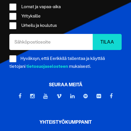
Lomat ja vapaa-aika
Yrityksille
Urheilu ja koulutus
Hyväksyn, että Eerikkilä tallentaa ja käyttää
tietojani
tietosuojaselosteen
mukaisesti.
SEURAA MEITÄ
YHTEISTYÖKUMPPANIT