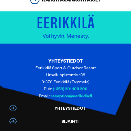
YHTEYSTIEDOT
Eerikkilä Sport & Outdoor Resort
Urheiluopistontie 138
31370 Eerikkilä (Tammela)
Puh:
(+358) 201 108 200
Email:
reception@eerikkila.fi
YHTEYSTIEDOT
SIJAINTI