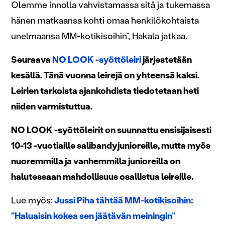
Olemme innolla vahvistamassa sitä ja tukemassa
hänen matkaansa kohti omaa henkilökohtaista
unelmaansa MM-kotikisoihin”, Hakala jatkaa.
Seuraava
NO LOOK -syöttöleiri
järjestetään
kesällä. Tänä vuonna leirejä on yhteensä kaksi.
Leirien tarkoista ajankohdista tiedotetaan heti
niiden varmistuttua.
NO LOOK -syöttöleirit on suunnattu ensisijaisesti
10-13 -vuotiaille salibandyjunioreille, mutta myös
nuoremmilla ja vanhemmilla junioreilla on
halutessaan mahdollisuus osallistua leireille.
Lue myös:
Jussi Piha tähtää MM-kotikisoihin:
”Haluaisin kokea sen jäätävän meiningin”