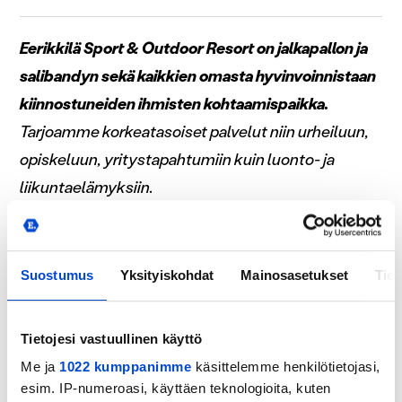
Eerikkilä Sport & Outdoor Resort on jalkapallon ja
salibandyn sekä kaikkien omasta hyvinvoinnistaan
kiinnostuneiden ihmisten kohtaamispaikka.
Tarjoamme korkeatasoiset palvelut niin urheiluun,
opiskeluun, yritystapahtumiin kuin luonto- ja
liikuntaelämyksiin.
Eerikkilä toimii rohkeasti ja vastuullisesti
hyvinvoinnin puolesta.
Yleishyödyllisenä säätiönä
Suostumus
Yksityiskohdat
Mainosasetukset
Tiet
Eerikkilän kaikki tuotot ohjataan takaisin
suomalaisen urheilun hyväksi. Kehitämme
vuosittain yli 25 000 lapsen ja nuoren hyvinvointia
Tietojesi vastuullinen käyttö
seuratoiminnan kautta sekä autamme yli 40 000
Me ja
1022 kumppanimme
käsittelemme henkilötietojasi,
esim. IP-numeroasi, käyttäen teknologioita, kuten
henkilöä voimaan paremmin.