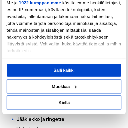
Me ja
1022 kumppanimme
käsittelemme henkilötietojasi,
esim. IP-numeroasi, käyttäen teknologioita, kuten
evästeitä, tallentamaan ja lukemaan tietoa laitteeltasi,
jotta voimme tarjota personoituja mainoksia ja sisältöjä,
tehdä mainosten ja sisältöjen mittauksia, saada
näkemyksiä kohdeyleisöstä sekä tuotekehitykseen
liittyvistä syistä. Voit valita, kuka käyttää tietojasi ja mihin
tarkoituksiin.
Jos sallit, haluamme myös tehdä seuraavia:
Salli kaikki
Kerätä tietoja maantieteellisestä sijainnistasi,
mahdollisesti muutaman metrin tarkkuudella
Tunnistaa laitteesi skannaamalla sen
Muokkaa
1.Sports & Fun Zone (Keinonurmi)
ominaispiirteitä aktiivisesti (sormenjäljen
muodostaminen)
Kiellä
Lue lisää siitä, miten henkilötietojasi käsitellään ja miten
Jalkapallo
voit määrittää asetuksesi
tiedot-osiossa
. Voit muuttaa
Jääkiekko ja ringette
suostumustasi tai peruuttaa sen milloin vain