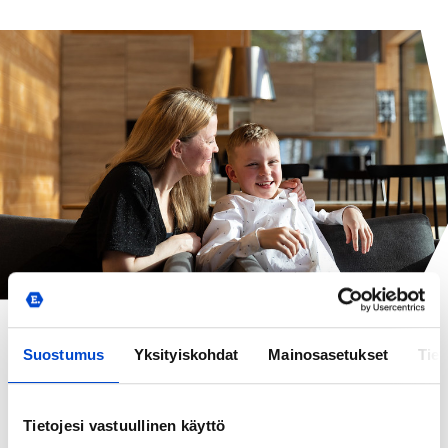
Tapahtumakartta
Suostumus
Yksityiskohdat
Mainosasetukset
Tiet
Tietojesi vastuullinen käyttö