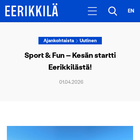
EN
Ajankohtaista
Uutinen
Sport & Fun – Kesän startti
Eerikkilästä!
01.04.2026