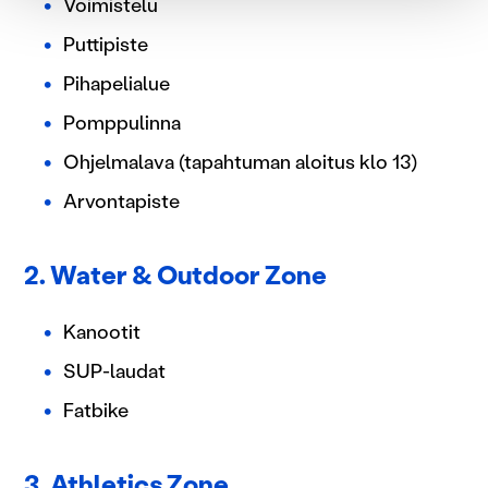
evästeilmoituksessa.
Voimistelu
Puttipiste
Käytämme evästeitä tarjoamamme sisällön ja mainosten
räätälöimiseen, sosiaalisen median ominaisuuksien
Pihapelialue
tukemiseen ja kävijämäärämme analysoimiseen. Lisäksi
Pomppulinna
jaamme sosiaalisen median, mainosalan ja analytiikka-
alan kumppaneillemme tietoja siitä, miten käytät
Ohjelmalava (tapahtuman aloitus klo 13)
sivustoamme. Kumppanimme voivat yhdistää näitä
Arvontapiste
tietoja muihin tietoihin, joita olet antanut heille tai joita on
kerätty, kun olet käyttänyt heidän palvelujaan.
2. Water & Outdoor Zone
Kanootit
SUP-laudat
Fatbike
3. Athletics Zone