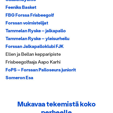
Feeniks Basket
FBG Forssa Frisbeegolf
Forssan voimistelijat
Tammelan Ryske – jalkapallo
Tammelan Ryske – yleisurheilu
Forssan Jalkapalloklubi FJK
Ellen ja Bellan kepparipiste
Frisbeegolfaaja Aapo Karhi
FoPS – Forssan Palloseura juniorit
Someron Esa
Mukavaa tekemistä koko
perheelle