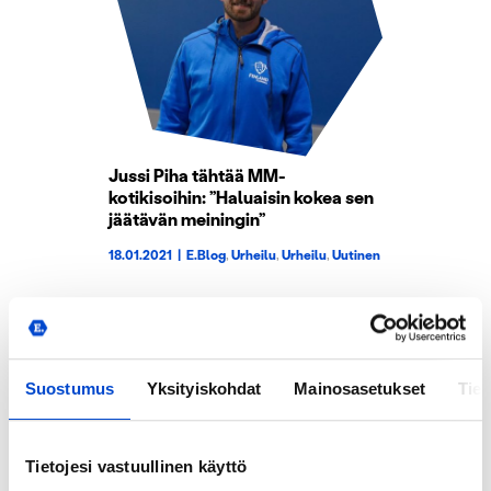
Jussi Piha tähtää MM-
kotikisoihin: ”Haluaisin kokea sen
jäätävän meiningin”
18.01.2021
|
E.Blog
,
Urheilu
,
Urheilu
,
Uutinen
Suostumus
Yksityiskohdat
Mainosasetukset
Tiet
Tietojesi vastuullinen käyttö