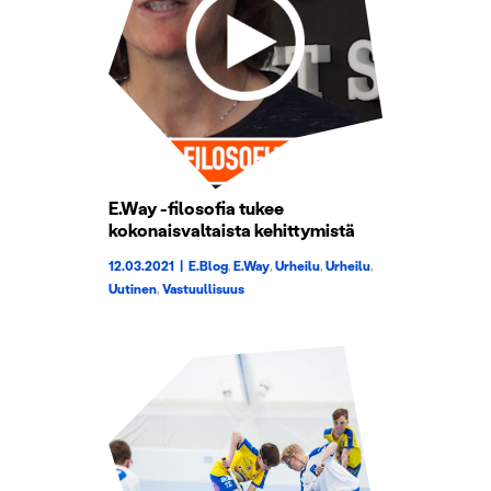
E.Way -filosofia tukee
kokonaisvaltaista kehittymistä
12.03.2021
|
E.Blog
,
E.Way
,
Urheilu
,
Urheilu
,
Uutinen
,
Vastuullisuus