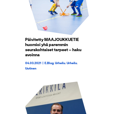
Päivitetty MAAJOUKKUETIE
huomioi yhä paremmin
seurakohtaiset tarpeet – haku
avoinna
04.03.2021
|
E.Blog
,
Urheilu
,
Urheilu
,
Uutinen