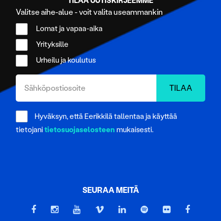
TILAA UUTISKIRJEEMME
Valitse aihe-alue - voit valita useammankin
Lomat ja vapaa-aika
Yrityksille
Urheilu ja koulutus
Hyväksyn, että Eerikkilä tallentaa ja käyttää
tietojani
tietosuojaselosteen
mukaisesti.
SEURAA MEITÄ