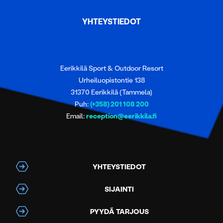
YHTEYSTIEDOT
Eerikkilä Sport & Outdoor Resort
Urheiluopistontie 138
31370 Eerikkilä (Tammela)
Puh:
(+358) 201 108 200
Email:
reception@eerikkila.fi
YHTEYSTIEDOT
SIJAINTI
PYYDÄ TARJOUS