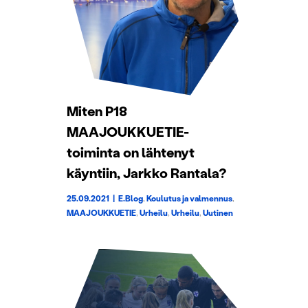
Miten P18
MAAJOUKKUETIE-
toiminta on lähtenyt
käyntiin, Jarkko Rantala?
25.09.2021
|
E.Blog
,
Koulutus ja valmennus
,
MAAJOUKKUETIE
,
Urheilu
,
Urheilu
,
Uutinen