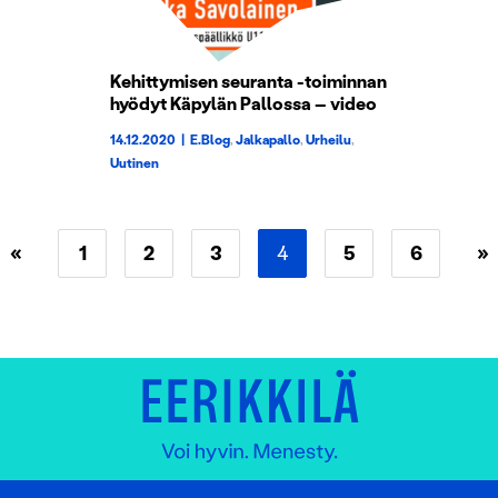
Kehittymisen seuranta -toiminnan
hyödyt Käpylän Pallossa – video
14.12.2020
|
E.Blog
,
Jalkapallo
,
Urheilu
,
Uutinen
«
1
2
3
4
5
6
»