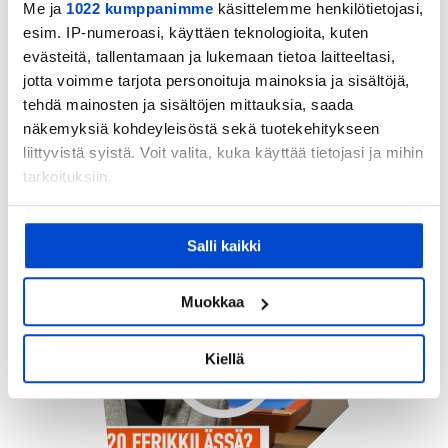
Me ja
1022 kumppanimme
käsittelemme henkilötietojasi,
esim. IP-numeroasi, käyttäen teknologioita, kuten
evästeitä, tallentamaan ja lukemaan tietoa laitteeltasi,
jotta voimme tarjota personoituja mainoksia ja sisältöjä,
tehdä mainosten ja sisältöjen mittauksia, saada
Aleksi Tossavaiselta kirja
näkemyksiä kohdeyleisöstä sekä tuotekehitykseen
psyykkisestä valmennuksesta
liittyvistä syistä. Voit valita, kuka käyttää tietojasi ja mihin
tarkoituksiin.
08.01.2021
|
Urheilu
,
Uutinen
Jos sallit, haluamme myös tehdä seuraavia:
Salli kaikki
Kerätä tietoja maantieteellisestä sijainnistasi,
mahdollisesti muutaman metrin tarkkuudella
Tunnistaa laitteesi skannaamalla sen
Muokkaa
ominaispiirteitä aktiivisesti (sormenjäljen
muodostaminen)
Kiellä
Lue lisää siitä, miten henkilötietojasi käsitellään ja miten
voit määrittää asetuksesi
tiedot-osiossa
. Voit muuttaa
suostumustasi tai peruuttaa sen milloin vain