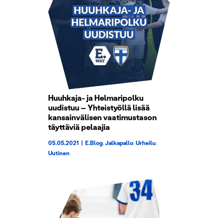
Huuhkaja- ja Helmaripolku
uudistuu – Yhteistyöllä lisää
kansainvälisen vaatimustason
täyttäviä pelaajia
05.05.2021
|
E.Blog
,
Jalkapallo
,
Urheilu
,
Uutinen