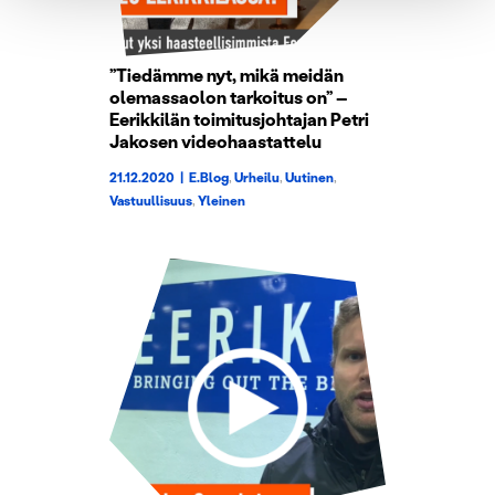
evästeilmoituksessa.
Käytämme evästeitä tarjoamamme sisällön ja mainosten
”Tiedämme nyt, mikä meidän
räätälöimiseen, sosiaalisen median ominaisuuksien
olemassaolon tarkoitus on” –
tukemiseen ja kävijämäärämme analysoimiseen. Lisäksi
Eerikkilän toimitusjohtajan Petri
jaamme sosiaalisen median, mainosalan ja analytiikka-
Jakosen videohaastattelu
alan kumppaneillemme tietoja siitä, miten käytät
21.12.2020
|
E.Blog
,
Urheilu
,
Uutinen
,
sivustoamme. Kumppanimme voivat yhdistää näitä
Vastuullisuus
,
Yleinen
tietoja muihin tietoihin, joita olet antanut heille tai joita on
kerätty, kun olet käyttänyt heidän palvelujaan.