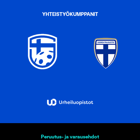
YHTEISTYÖKUMPPANIT
Peruutus- ja varausehdot