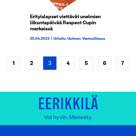
Erityislapset viettävät unelmien
liikuntapäivää Respect Cupin
merkeissä
25.04.2023
|
Urheilu
,
Uutinen
,
Vastuullisuus
1
2
3
4
5
6
7