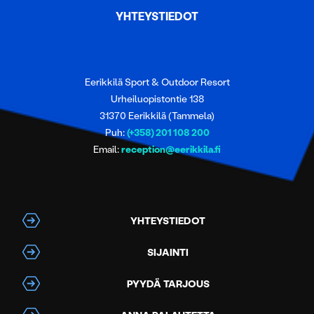
YHTEYSTIEDOT
Eerikkilä Sport & Outdoor Resort
Urheiluopistontie 138
31370 Eerikkilä (Tammela)
Puh:
(+358) 201 108 200
Email:
reception@eerikkila.fi
YHTEYSTIEDOT
SIJAINTI
PYYDÄ TARJOUS