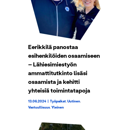
Eerikkilä panostaa
esihenkilöiden osaamiseen
– Lähiesimiestyön
ammattitutkinto lisäsi
osaamista ja kehitti
yhteisiä toimintatapoja
13.06.2024
|
Työpaikat
,
Uutinen
,
Vastuullisuus
,
Yleinen