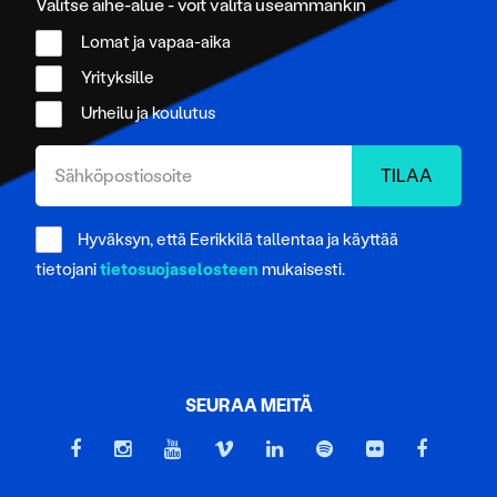
Valitse aihe-alue - voit valita useammankin
Lomat ja vapaa-aika
Yrityksille
Urheilu ja koulutus
Hyväksyn, että Eerikkilä tallentaa ja käyttää
tietojani
tietosuojaselosteen
mukaisesti.
SEURAA MEITÄ