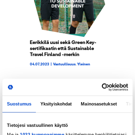
Eerikkilä uusi sekä Green Key-
sertifikaatin että Sustainable
Travel Finland -merkin
04.07.2023
|
Vastuullisuus
,
Yleinen
Suostumus
Yksityiskohdat
Mainosasetukset
Tiet
Tietojesi vastuullinen käyttö
Me ja
1022 kumppanimme
käsittelemme henkilötietojasi,