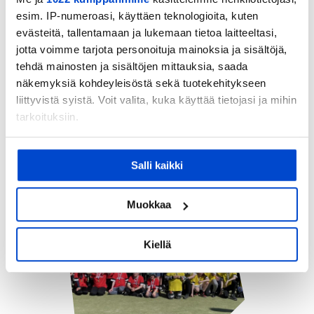
esim. IP-numeroasi, käyttäen teknologioita, kuten
evästeitä, tallentamaan ja lukemaan tietoa laitteeltasi,
jotta voimme tarjota personoituja mainoksia ja sisältöjä,
tehdä mainosten ja sisältöjen mittauksia, saada
Käytännön vastuullisuustekoja –
näkemyksiä kohdeyleisöstä sekä tuotekehitykseen
näin huolehdimme ympäristöstä
liittyvistä syistä. Voit valita, kuka käyttää tietojasi ja mihin
ja lähiluonnosta
tarkoituksiin.
20.06.2023
|
Uutinen
,
Vastuullisuus
,
Yleinen
Jos sallit, haluamme myös tehdä seuraavia:
Salli kaikki
Kerätä tietoja maantieteellisestä sijainnistasi,
mahdollisesti muutaman metrin tarkkuudella
Tunnistaa laitteesi skannaamalla sen
Muokkaa
ominaispiirteitä aktiivisesti (sormenjäljen
muodostaminen)
Kiellä
Lue lisää siitä, miten henkilötietojasi käsitellään ja miten
voit määrittää asetuksesi
tiedot-osiossa
. Voit muuttaa
suostumustasi tai peruuttaa sen milloin vain
evästeilmoituksessa.