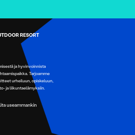
OUTDOOR RESORT
sestä ja hyvinvoinnista
ohtaamispaikka. Tarjoamme
uitteet urheiluun, opiskeluun,
to- ja liikuntaelämyksiin.
valita useammankin