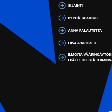
SIJAINTI
PYYDÄ TARJOUS
ANNA PALAUTETTA
OIVA-RAPORTTI
ILMOITA VÄÄRINKÄYTÖKS
EPÄEETTISESTÄ TOIMIN