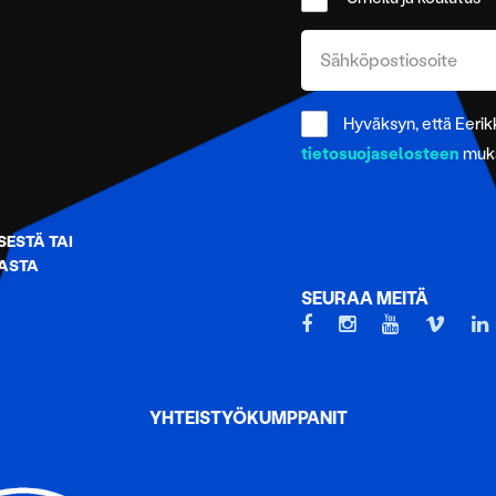
Hyväksyn, että Eerikk
tietosuojaselosteen
muka
ESTÄ TAI
NASTA
SEURAA MEITÄ
YHTEISTYÖKUMPPANIT