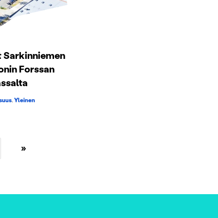
t Sarkinniemen
onin Forssan
assalta
isuus
,
Yleinen
»