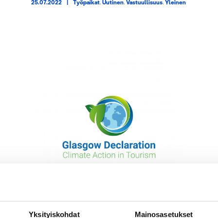
25.07.2022
|
Työpaikat
,
Uutinen
,
Vastuullisuus
,
Yleinen
Yksityiskohdat
Mainosasetukset