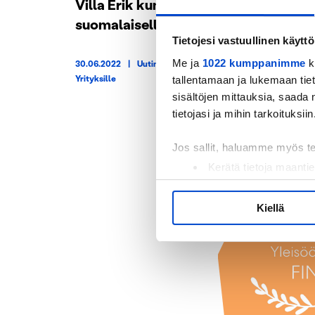
Villa Erik kunnianosoitus suurelle
suomalaiselle urheiluvaikuttajalle
Tietojesi vastuullinen käyttö
Me ja
1022 kumppanimme
k
30.06.2022
|
Uutinen
,
Vastuullisuus
,
Yleinen
,
Yrityksille
tallentamaan ja lukemaan tieto
sisältöjen mittauksia, saada 
tietojasi ja mihin tarkoituksiin
Jos sallit, haluamme myös t
Kerätä tietoja maantie
Tunnistaa laitteesi s
Lue lisää siitä, miten henkilö
Kiellä
suostumustasi tai peruuttaa 
Käytämme evästeitä tarjoama
ja kävijämäärämme analysoim
kumppaneillemme tietoja siitä
olet antanut heille tai joita o