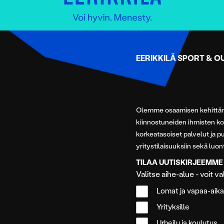
EERIKKILÄ SPORT & 
Olemme osaamisen kehittämi
kiinnostuneiden ihmisten k
korkeatasoiset palvelut ja p
yritystilaisuuksiin sekä luon
TILAA UUTISKIRJEEMME
Valitse aihe-alue - voit 
Lomat ja vapaa-aika
Yrityksille
Urheilu ja koulutus