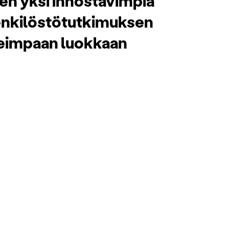
leen yksi innostavimpia
enkilöstötutkimuksen
keimpaan luokkaan