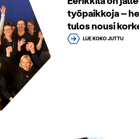
Eerikkilä on jäl
työpaikkoja – h
tulos nousi kor
LUE KOKO JUTTU