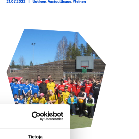
21.07.2022
|
Uutinen
,
Vastuullisuus
,
Yleinen
Tietoja