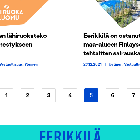
en lähiruokateko
Eerikkilä on ostanu
änestykseen
maa-alueen Finlays
tehtaitten sairausk
Vastuullisuus
,
Yleinen
23.12.2021
|
Uutinen
,
Vastuull
1
2
3
4
5
6
7