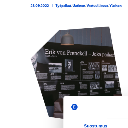
28.09.2022
|
Työpaikat
,
Uutinen
,
Vastuullisuus
,
Yleinen
Suostumus